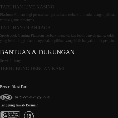
TARUHAN LIVE KASINO
Platform Pilihan bagi perusahaan-perusahaan terbaik di dunia, dengan pilihan
variasi game terbanyak
TARUHAN OLAHRAGA
Sportsbook Gaming Platform Terbaik menawarkan lebih banyak game, odds
yang lebih tinggi, dan menyediakan pilihan yang lebih banyak untuk pemain.
BANTUAN & DUKUNGAN
Servis Lainnya
TERHUBUNG DENGAN KAMI
Bersertifikasi Dari
Tanggung Jawab Bermain