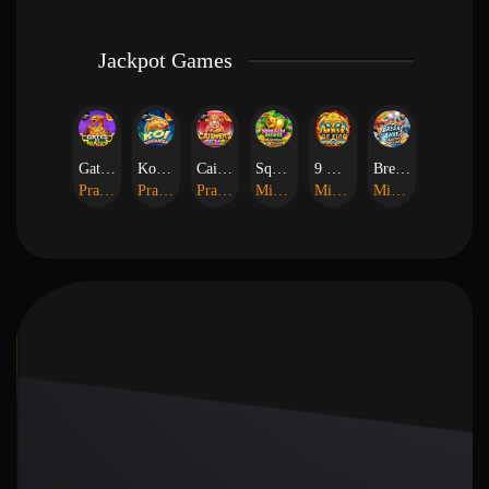
Jackpot Games
Gates of Dragon Jackpot Play
Koi Bonanza Jackpot Play
Caishen's Gems Jackpot Play
Squealin' Riches
9 Masks of Fire™ HyperSpins™
Break Away Lucky Wilds
Pragmatic Play
Pragmatic Play
Pragmatic Play
MicroGaming
MicroGaming
MicroGaming