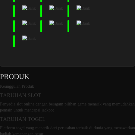
PRODUK
Keunggulan Produk
TARUHAN SLOT
Penyedia slot online dengan beragam pilihan game menarik yang memudahkan
pemain untuk mencapai jackpot
TARUHAN TOGEL
Platform togel yang menarik dari perusahan terbaik di dunia yang menawarkan
hadiah kemenangan besar