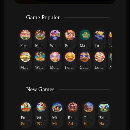
Game Populer
Fortune of Olympus
Mahjong Wins 3 – Black Scatter
Wild Beans
Poker Win
Mahjong Ways 2
Tokyo Drift Nitro
Laughing Buddha Nexus
Candy
Mahjong Ways
Wukong - Black Scatter
Mochi Mania 1000
Fortune Gems
Gates of Olympus Super Scatter
Lucky Twins Nexus
Nexus The Crypt
Nexu
New Games
Dragon Gold 88™
Wings of Iguazu
Mighty Panda
Rhapsody of Muertos
Glory Of Rome
Ze Zeus
Pragmatic Play
PG Soft
MicroGaming
AdvantPlay
Habanero
Hacksaw