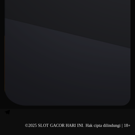
R
p
©2025 SLOT GACOR HARI INI. Hak cipta dilindungi | 18+